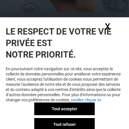
CETTE OFFRE EST RÉSERVÉE AUX
X
Masq
MEMBRES DU PROGRAMME DE FIDÉLITÉ
LE RESPECT DE VOTRE VIE
GRAND PLACE & MOI
PRIVÉE EST
TÉLÉCHARGEZ L'APP
ET
REJOIGNEZ-
NOUS
POUR BÉNÉFICIER D'OFFRES
NOTRE PRIORITÉ.
EXCLUSIVES ET PLUS ENCORE !
En poursuivant votre navigation sur ce site, vous acceptez la
collecte de données personnelles pour améliorer votre expérience
client, vous acceptez l'utilisation de cookies nous permettant de
mesurer l'audience de notre site et de vous proposer des services
et du contenu adapté à vos centres d'intérêts ainsi que la collecte
JE DÉCOUVRE
d’autres données personnelles. Pour plus d'informations ou pour
changer vos préférences de cookies,
veuillez cliquer ici.
Tout accepter
Tout refuser