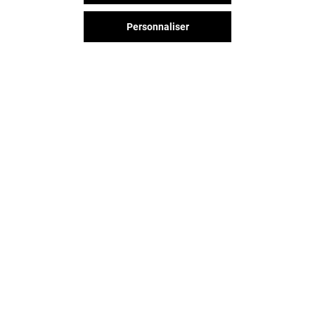
Personnaliser
Vous avez quitté Grenoble Grand
Place ? L'aventure continue sur les
réseaux sociaux !