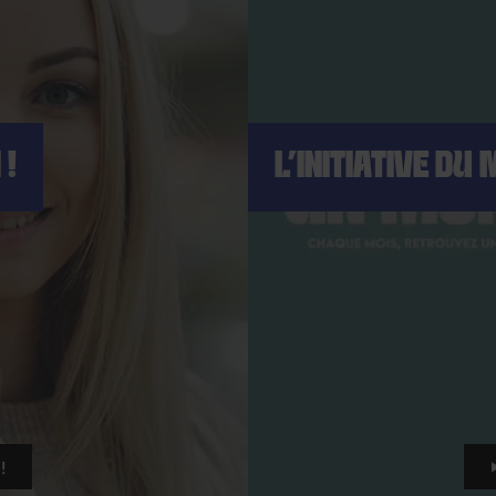
 !
L’INITIATIVE DU 
!