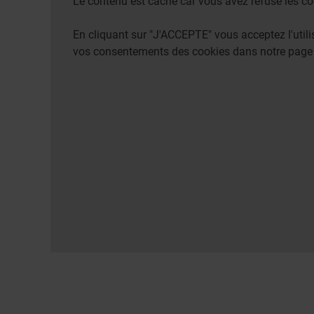
Le contenu est caché car vous avez refusé les co
En cliquant sur "J'ACCEPTE" vous acceptez l'uti
vos consentements des cookies dans notre pag