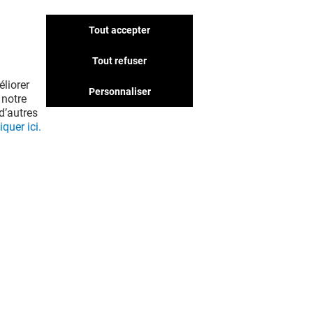
Tout accepter
Nous avons d'autres
boutiques qui pourraient
Tout refuser
vous intéresser. Ne passez
liorer
pas à côté !
Personnaliser
 notre
d’autres
iquer ici.
EN VOIR PLUS ! (34)